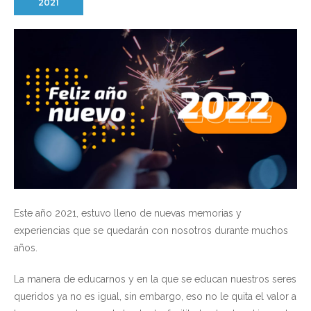
2021
Este año 2021, estuvo lleno de nuevas memorias y
experiencias que se quedarán con nosotros durante muchos
años.
La manera de educarnos y en la que se educan nuestros seres
queridos ya no es igual, sin embargo, eso no le quita el valor a