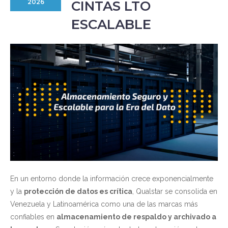
CINTAS LTO
2026
ESCALABLE
En un entorno donde la información crece exponencialmente
y la
protección de datos es crítica
, Qualstar se consolida en
Venezuela y Latinoamérica como una de las marcas más
confiables en
almacenamiento de respaldo y archivado a